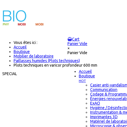
Cart
Vous êtes ici :
Panier Vide
Accueil
×
Boutique
Panier Vide
Mobilier de laboratoire
Paillasses humides (Plots techniques)
Plots techniques en varicor profondeur 600 mm
Accueil
SPECIAL
Boutique
HOT
Casier anti-vandalis
Communication
Codage & Programma
Énergies renouvelab
ExAO
Hygiène / Désinfectio
Instrumentation & m
Imprimantes 3D
Matériel de laborat
Microscopie & obser