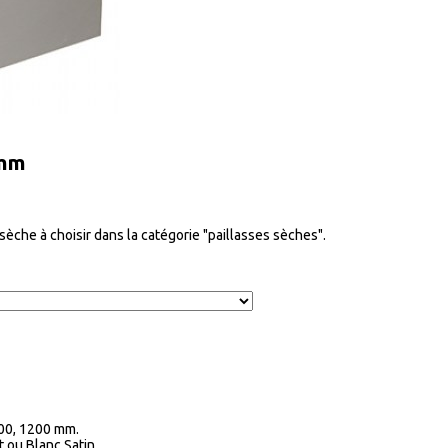
 mm
èche à choisir dans la catégorie "paillasses sèches".
600, 1200 mm.
 ou Blanc Satin...