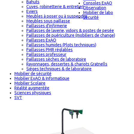
Bahuts
Consoles ExAO
Cuves, robinetterie & entretien
Observation
Eviers
Mobilier de labo
Meubles à poser ou à suspendre
Sécurité
Meubles sous paillasse
Paillasses d'infirmerie
Paillasses de laverie, vidoirs & postes de pesée
Paillasses de puériculture (mobiliers de change)
Paillasses ExAO
Paillasses humides (Plots techniques)
Paillasses PMR réglables
Paillasses professeur
Paillasses sèches de laboratoire
Rayonnages, dessertes & chariots Gratnells
Sièges techniques & de laboratoire
Mobilier de sécurité
Mobilier ExAO & Informatique
Mobilier Scolaire
Réalité augmentée
Sciences physiques
SVT