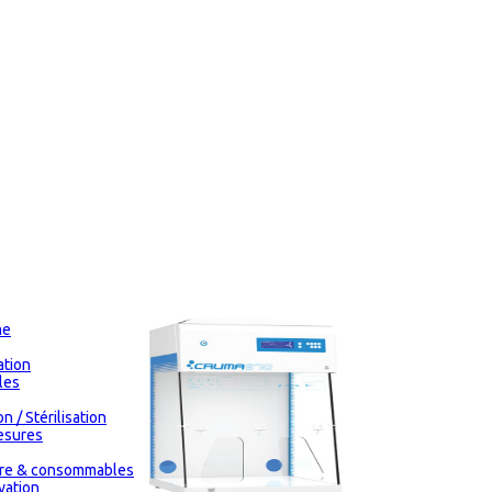
me
tion
les
n / Stérilisation
esures
oire & consommables
vation