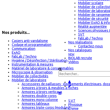
Mobilier scolaire
Mobilier de collectiv
Mobilier de laboratoi
Mobilier de rangeme
Mobilier de sécurité
Mobilier ExAO & Inf
Réalité augmentée
Sciences physiques 
Nos produits...
SVT
FabLab / Techno
Casiers anti-vandalisme
Nos réalisations
Codage et programmation
Contactez-nous
Communication
Nos catalogues
ExAO
NEW
FabLab / Techno
BIOLAB recrute
Hygiène / Désinfection / Stérilisation
Vidéos
Instrumentation & mesures
Matériel de laboratoire & consommables
Microscopie & observation
Mobilier de collectivités
Mobilier de laboratoire
Accessoires de paillasses : équipements électriques, doss
Armoires à tiroirs & meubles à roches
Armoires à tiroirs verticaux
Armoires double-corps
Armoires mono colonne
S.V.T
Armoires tableaux
Physique
Armoires triple-corps (modules)
Chimie