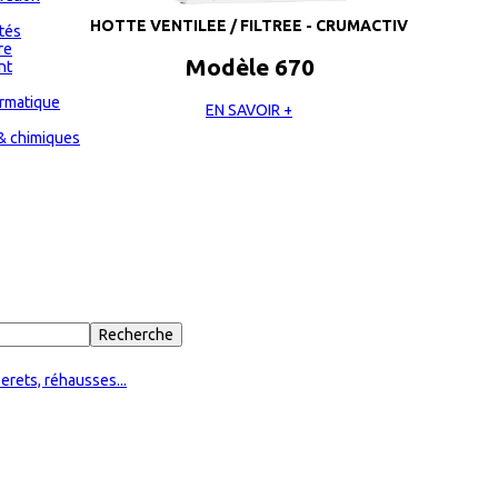
HOTTE VENTILEE / FILTREE - CRUMACTIV
ités
re
Modèle 670
nt
ormatique
EN SAVOIR +
& chimiques
erets, réhausses...