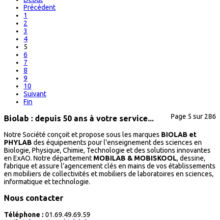
Précédent
1
2
3
4
5
6
7
8
9
10
Suivant
Fin
Page 5 sur 286
Biolab : depuis 50 ans à votre service...
Notre Société conçoit et propose sous les marques
BIOLAB et
PHYLAB
des équipements pour l'enseignement des sciences en
Biologie, Physique, Chimie, Technologie et des solutions innovantes
en ExAO. Notre département
MOBILAB & MOBISKOOL
, dessine,
fabrique et assure l’agencement clés en mains de vos établissements
en mobiliers de collectivités et mobiliers de laboratoires en sciences,
informatique et technologie.
Nous contacter
Téléphone :
01.69.49.69.59