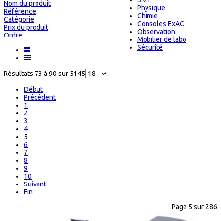
S.V.T
Nom du produit
Physique
Référence
Chimie
Catégorie
Consoles ExAO
Prix du produit
Observation
Ordre
Mobilier de labo
Sécurité
Résultats 73 à 90 sur 5145
Début
Précédent
1
2
3
4
5
6
7
8
9
10
Suivant
Fin
Page 5 sur 286