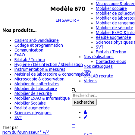
Microscopie & obser
Modèle 670
Mobilier scolaire
Mobilier de collectiv
Mobilier de laboratoi
EN SAVOIR +
Mobilier de rangeme
Mobilier de sécurité
Nos produits...
Mobilier ExAO & Inf
Réalité augmentée
Casiers anti-vandalisme
Sciences physiques 
Codage et programmation
SVT
Communication
FabLab / Techno
ExAO
Nos réalisations
FabLab / Techno
Contactez-nous
Hygiène / Désinfection / Stérilisation
Nos catalogues
Instrumentation & mesures
NEW
Matériel de laboratoire & consommables
BIOLAB recrute
Microscopie & observation
Vidéos
Mobilier de collectivités
Mobilier de laboratoire
Mobilier de sécurité
Mobilier ExAO & Informatique
Mobilier Scolaire
Réalité augmentée
Sciences physiques
SVT
Trier par
Nom du fournisseur " +/-"