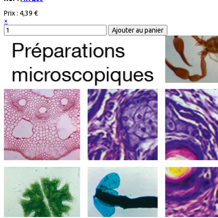
Prix :
4,39 €
×