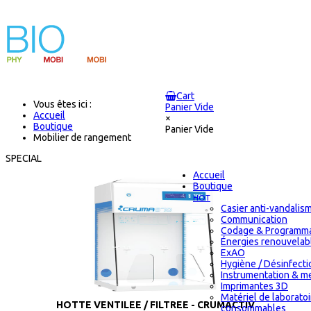
Cart
Vous êtes ici :
Panier Vide
Accueil
×
Boutique
Panier Vide
Mobilier de rangement
SPECIAL
Accueil
Boutique
HOT
Casier anti-vandalis
Communication
Codage & Programma
Énergies renouvelab
ExAO
Hygiène / Désinfectio
Instrumentation & m
Imprimantes 3D
Matériel de laborato
HOTTE VENTILEE / FILTREE - CRUMACTIV
consommables