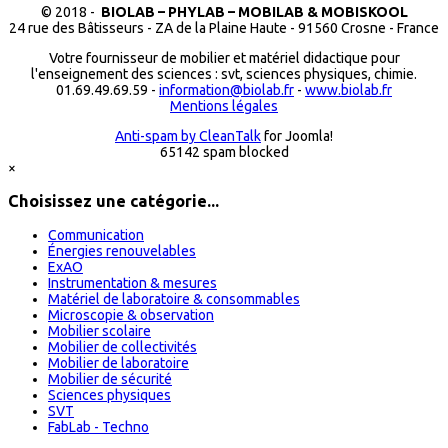
© 2018 -
BIOLAB – PHYLAB – MOBILAB & MOBISKOOL
24 rue des Bâtisseurs - ZA de la Plaine Haute - 91560 Crosne - France
Votre fournisseur de mobilier et matériel didactique pour
l'enseignement des sciences : svt, sciences physiques, chimie.
01.69.49.69.59 -
information@biolab.fr
-
www.biolab.fr
Mentions légales
Anti-spam by CleanTalk
for Joomla!
65142 spam blocked
×
Choisissez une catégorie...
Communication
Énergies renouvelables
ExAO
Instrumentation & mesures
Matériel de laboratoire & consommables
Microscopie & observation
Mobilier scolaire
Mobilier de collectivités
Mobilier de laboratoire
Mobilier de sécurité
Sciences physiques
SVT
FabLab - Techno