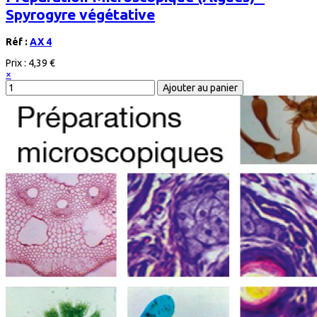
Spyrogyre végétative
Réf :
AX 4
Prix :
4,39 €
×