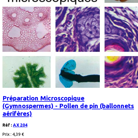
Préparation Microscopique
(Gymnospermes) - Pollen de pin (ballonnets
aérifères)
Réf :
AX 204
Prix :
4,39 €