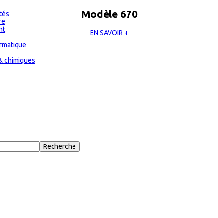
Modèle 670
ités
re
nt
EN SAVOIR +
ormatique
& chimiques