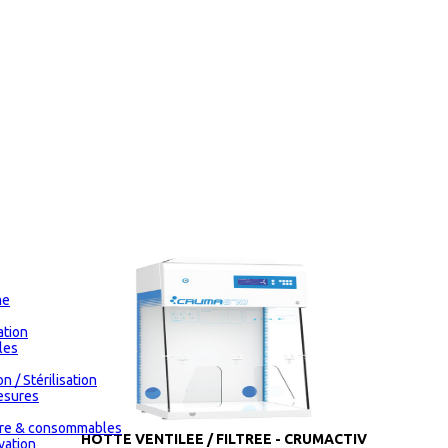
me
tion
les
n / Stérilisation
esures
oire & consommables
HOTTE VENTILEE / FILTREE - CRUMACTIV
vation