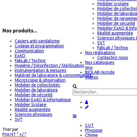
Mobilier scolaire
Mobilier de collectiv
Mobilier de laboratoi
Mobilier de rangeme
Mobilier de sécurité
Mobilier ExAO & Inf
Nos produits...
Réalité augmentée
Sciences physiques 
Casiers anti-vandalisme
SVT
Codage et programmation
FabLab / Techno
Communication
Nos réalisations
ExAO
Contactez-nous
FabLab / Techno
Nos catalogues
Hygiène / Désinfection / Stérilisation
NEW
Instrumentation & mesures
BIOLAB recrute
Matériel de laboratoire & consommables
Vidéos
Microscopie & observation
Mobilier de collectivités
Mobilier de laboratoire
Mobilier de sécurité
Mobilier ExAO & Informatique
Mobilier Scolaire
Réalité augmentée
Sciences physiques
SVT
S.V.T
Trier par
Physique
Prix HT " +/-"
Chimie