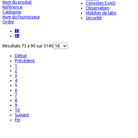
Nom du produit
Consoles ExAO
Référence
Observation
Catégorie
Mobilier de labo
Nom du fournisseur
Sécurité
Ordre
Résultats 73 à 90 sur 5145
Début
Précédent
1
2
3
4
5
6
7
8
9
10
Suivant
Fin