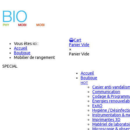
Cart
Vous êtes ici :
Panier Vide
Accueil
×
Boutique
Panier Vide
Mobilier de rangement
SPECIAL
Accueil
Boutique
HOT
Casier anti-vandalis
Communication
Codage & Programma
Énergies renouvelab
ExAO
Hygiène / Désinfectio
Instrumentation & m
Imprimantes 3D
Matériel de laborat
Microscopie & obser