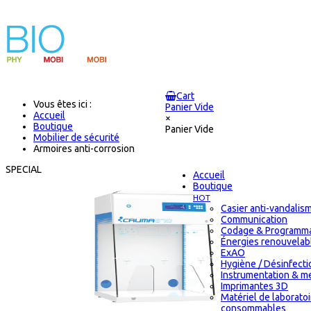
Cart
Vous êtes ici :
Panier Vide
Accueil
×
Boutique
Panier Vide
Mobilier de sécurité
Armoires anti-corrosion
SPECIAL
Accueil
Boutique
HOT
Casier anti-vandalis
Communication
Codage & Programma
Énergies renouvelab
ExAO
Hygiène / Désinfectio
Instrumentation & m
Imprimantes 3D
Matériel de laborato
consommables