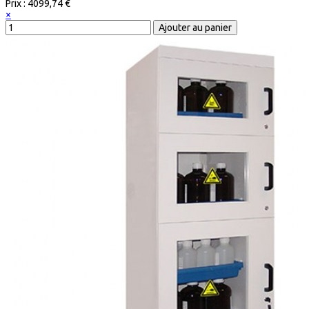
Prix :
4099,74 €
×