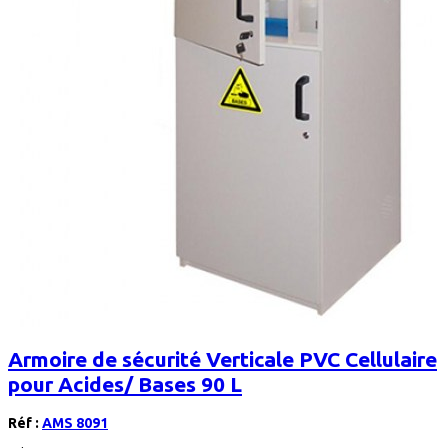
Armoire de sécurité Verticale PVC Cellulaire
pour Acides/ Bases 90 L
Réf :
AMS 8091