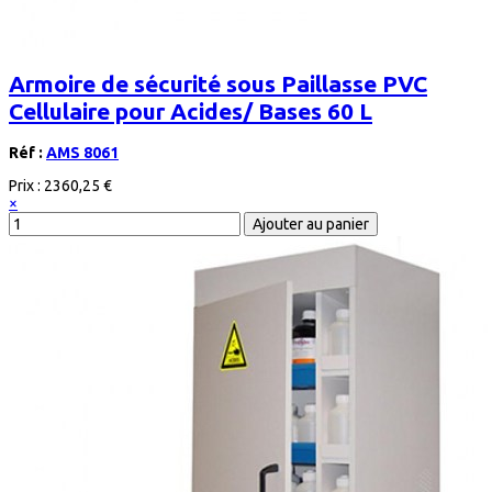
Armoire de sécurité sous Paillasse PVC
Cellulaire pour Acides/ Bases 60 L
Réf :
AMS 8061
Prix :
2360,25 €
×