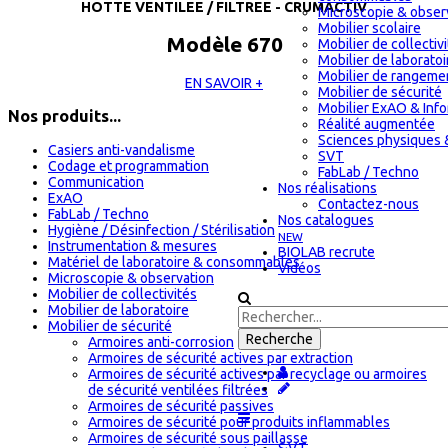
HOTTE VENTILEE / FILTREE - CRUMACTIV
Microscopie & obser
Mobilier scolaire
Modèle 670
Mobilier de collectiv
Mobilier de laboratoi
Mobilier de rangeme
EN SAVOIR +
Mobilier de sécurité
Mobilier ExAO & Inf
Nos produits...
Réalité augmentée
Sciences physiques 
Casiers anti-vandalisme
SVT
Codage et programmation
FabLab / Techno
Communication
Nos réalisations
ExAO
Contactez-nous
FabLab / Techno
Nos catalogues
Hygiène / Désinfection / Stérilisation
NEW
Instrumentation & mesures
BIOLAB recrute
Matériel de laboratoire & consommables
Vidéos
Microscopie & observation
Mobilier de collectivités
Mobilier de laboratoire
Mobilier de sécurité
Armoires anti-corrosion
Armoires de sécurité actives par extraction
Armoires de sécurité actives par recyclage ou armoires
de sécurité ventilées filtrées
Armoires de sécurité passives
Armoires de sécurité pour produits inflammables
Armoires de sécurité sous paillasse