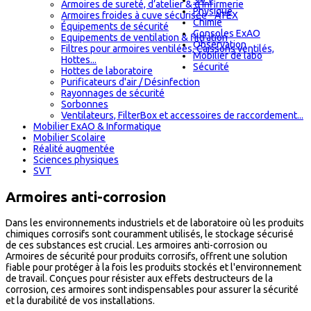
S.V.T
Armoires de sureté, d’atelier & d'infirmerie
Physique
Armoires froides à cuve sécurisée - ATEX
Chimie
Équipements de sécurité
Consoles ExAO
Equipements de ventilation & filtration
Observation
Filtres pour armoires ventilées, Caissons ventilés,
Mobilier de labo
Hottes...
Sécurité
Hottes de laboratoire
Purificateurs d'air / Désinfection
Rayonnages de sécurité
Sorbonnes
Ventilateurs, FilterBox et accessoires de raccordement...
Mobilier ExAO & Informatique
Mobilier Scolaire
Réalité augmentée
Sciences physiques
SVT
Armoires anti-corrosion
Dans les environnements industriels et de laboratoire où les produits
chimiques corrosifs sont couramment utilisés, le stockage sécurisé
de ces substances est crucial. Les armoires anti-corrosion ou
Armoires de sécurité pour produits corrosifs, offrent une solution
fiable pour protéger à la fois les produits stockés et l'environnement
de travail. Conçues pour résister aux effets destructeurs de la
corrosion, ces armoires sont indispensables pour assurer la sécurité
et la durabilité de vos installations.