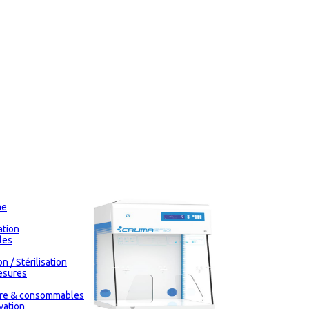
me
tion
les
n / Stérilisation
esures
oire & consommables
vation