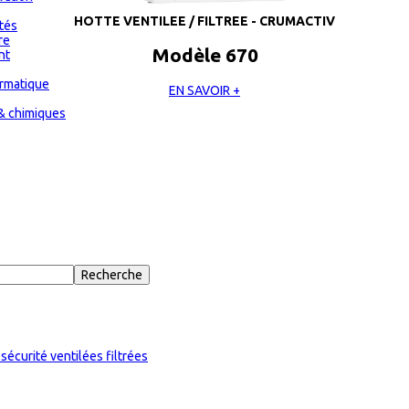
HOTTE VENTILEE / FILTREE - CRUMACTIV
ités
re
Modèle 670
nt
ormatique
EN SAVOIR +
& chimiques
sécurité ventilées filtrées