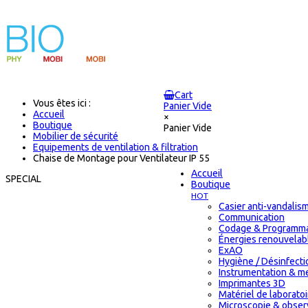
Cart
Vous êtes ici :
Panier Vide
Accueil
×
Boutique
Panier Vide
Mobilier de sécurité
Equipements de ventilation & filtration
Chaise de Montage pour Ventilateur IP 55
Accueil
SPECIAL
Boutique
HOT
Casier anti-vandalis
Communication
Codage & Programma
Énergies renouvelab
ExAO
Hygiène / Désinfectio
Instrumentation & m
Imprimantes 3D
Matériel de laborat
Microscopie & obser