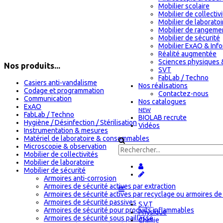
Mobilier scolaire
Mobilier de collectiv
Mobilier de laboratoi
Mobilier de rangeme
Mobilier de sécurité
Mobilier ExAO & Inf
Réalité augmentée
Sciences physiques 
Nos produits...
SVT
FabLab / Techno
Casiers anti-vandalisme
Nos réalisations
Codage et programmation
Contactez-nous
Communication
Nos catalogues
ExAO
NEW
FabLab / Techno
BIOLAB recrute
Hygiène / Désinfection / Stérilisation
Vidéos
Instrumentation & mesures
Matériel de laboratoire & consommables
Microscopie & observation
Mobilier de collectivités
Mobilier de laboratoire
Mobilier de sécurité
Armoires anti-corrosion
Armoires de sécurité actives par extraction
Armoires de sécurité actives par recyclage ou armoires de 
Armoires de sécurité passives
S.V.T
Armoires de sécurité pour produits inflammables
Physique
Armoires de sécurité sous paillasse
Chimie