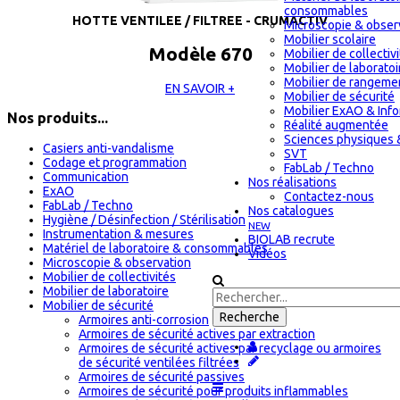
consommables
HOTTE VENTILEE / FILTREE - CRUMACTIV
Microscopie & obser
Mobilier scolaire
Modèle 670
Mobilier de collectiv
Mobilier de laboratoi
Mobilier de rangeme
EN SAVOIR +
Mobilier de sécurité
Mobilier ExAO & Inf
Nos produits...
Réalité augmentée
Sciences physiques 
Casiers anti-vandalisme
SVT
Codage et programmation
FabLab / Techno
Communication
Nos réalisations
ExAO
Contactez-nous
FabLab / Techno
Nos catalogues
Hygiène / Désinfection / Stérilisation
NEW
Instrumentation & mesures
BIOLAB recrute
Matériel de laboratoire & consommables
Vidéos
Microscopie & observation
Mobilier de collectivités
Mobilier de laboratoire
Mobilier de sécurité
Armoires anti-corrosion
Armoires de sécurité actives par extraction
Armoires de sécurité actives par recyclage ou armoires
de sécurité ventilées filtrées
Armoires de sécurité passives
Armoires de sécurité pour produits inflammables