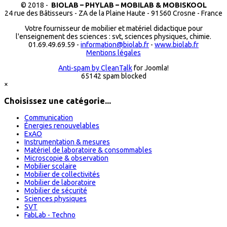
© 2018 -
BIOLAB – PHYLAB – MOBILAB & MOBISKOOL
24 rue des Bâtisseurs - ZA de la Plaine Haute - 91560 Crosne - France
Votre fournisseur de mobilier et matériel didactique pour
l'enseignement des sciences : svt, sciences physiques, chimie.
01.69.49.69.59 -
information@biolab.fr
-
www.biolab.fr
Mentions légales
Anti-spam by CleanTalk
for Joomla!
65142 spam blocked
×
Choisissez une catégorie...
Communication
Énergies renouvelables
ExAO
Instrumentation & mesures
Matériel de laboratoire & consommables
Microscopie & observation
Mobilier scolaire
Mobilier de collectivités
Mobilier de laboratoire
Mobilier de sécurité
Sciences physiques
SVT
FabLab - Techno