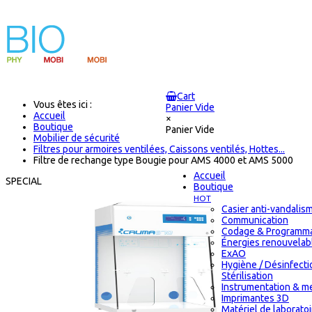
Cart
Vous êtes ici :
Panier Vide
Accueil
×
Boutique
Panier Vide
Mobilier de sécurité
Filtres pour armoires ventilées, Caissons ventilés, Hottes...
Filtre de rechange type Bougie pour AMS 4000 et AMS 5000
Accueil
SPECIAL
Boutique
HOT
Casier anti-vandalis
Communication
Codage & Programma
Énergies renouvelab
ExAO
Hygiène / Désinfecti
Stérilisation
Instrumentation & m
Imprimantes 3D
Matériel de laborato