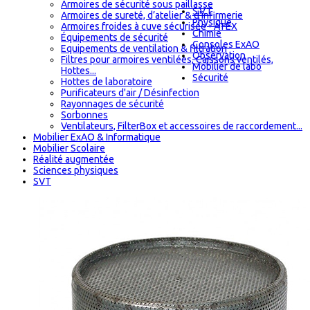
Armoires de sécurité sous paillasse
S.V.T
Armoires de sureté, d’atelier & d'infirmerie
Physique
Armoires froides à cuve sécurisée - ATEX
Chimie
Équipements de sécurité
Consoles ExAO
Equipements de ventilation & filtration
Observation
Filtres pour armoires ventilées, Caissons ventilés,
Mobilier de labo
Hottes...
Sécurité
Hottes de laboratoire
Purificateurs d'air / Désinfection
Rayonnages de sécurité
Sorbonnes
Ventilateurs, FilterBox et accessoires de raccordement...
Mobilier ExAO & Informatique
Mobilier Scolaire
Réalité augmentée
Sciences physiques
SVT