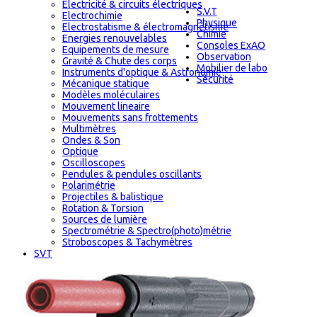
Electricité & circuits électriques
S.V.T
Electrochimie
Physique
Electrostatisme & électromagnétisme
Chimie
Energies renouvelables
Consoles ExAO
Equipements de mesure
Observation
Gravité & Chute des corps
Mobilier de labo
Instruments d'optique & Astronomie
Sécurité
Mécanique statique
Modèles moléculaires
Mouvement lineaire
Mouvements sans frottements
Multimètres
Ondes & Son
Optique
Oscilloscopes
Pendules & pendules oscillants
Polarimétrie
Projectiles & balistique
Rotation & Torsion
Sources de lumière
Spectrométrie & Spectro(photo)métrie
Stroboscopes & Tachymètres
SVT