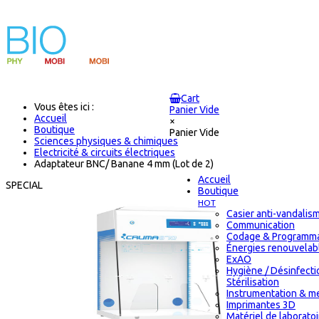
Cart
Vous êtes ici :
Panier Vide
Accueil
×
Boutique
Panier Vide
Sciences physiques & chimiques
Electricité & circuits électriques
Adaptateur BNC/ Banane 4 mm (Lot de 2)
Accueil
SPECIAL
Boutique
HOT
Casier anti-vandalis
Communication
Codage & Programma
Énergies renouvelab
ExAO
Hygiène / Désinfecti
Stérilisation
Instrumentation & m
Imprimantes 3D
Matériel de laborato