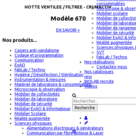
consommables
HOTTE VENTILEE / FILTREE - CRUMACTIV
Microscopie & obser
Mobilier scolaire
Modèle 670
Mobilier de collectiv
Mobilier de laboratoi
Mobilier de rangeme
EN SAVOIR +
Mobilier de sécurité
Mobilier ExAO & Inf
Nos produits...
Réalité augmentée
Sciences physiques 
Casiers anti-vandalisme
SVT
Codage et programmation
FabLab / Techno
Communication
Nos réalisations
ExAO
Contactez-nous
FabLab / Techno
Nos catalogues
Hygiène / Désinfection / Stérilisation
NEW
Instrumentation & mesures
BIOLAB recrute
Matériel de laboratoire & consommables
Vidéos
Microscopie & observation
Mobilier de collectivités
Mobilier de laboratoire
Mobilier de sécurité
Mobilier ExAO & Informatique
Mobilier Scolaire
Réalité augmentée
Sciences physiques
Alimentations électriques & générateurs
Communication par fibre optique & Laser