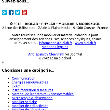
Suivez-nous...
© 2018 -
BIOLAB – PHYLAB – MOBILAB & MOBISKOOL
24 rue des Bâtisseurs - ZA de la Plaine Haute - 91560 Crosne - France
Votre fournisseur de mobilier et matériel didactique pour
l'enseignement des sciences : svt, sciences physiques, chimie.
01.69.49.69.59 -
information@biolab.fr
-
www.biolab.fr
Mentions légales
Anti-spam by CleanTalk
for Joomla!
65142 spam blocked
×
Choisissez une catégorie...
Communication
Énergies renouvelables
ExAO
Instrumentation & mesures
Matériel de laboratoire & consommables
Microscopie & observation
Mobilier scolaire
Mobilier de collectivités
Mobilier de laboratoire