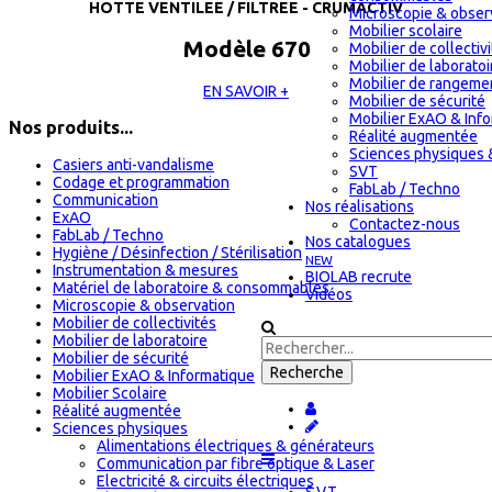
HOTTE VENTILEE / FILTREE - CRUMACTIV
Microscopie & obser
Mobilier scolaire
Modèle 670
Mobilier de collectiv
Mobilier de laboratoi
Mobilier de rangeme
EN SAVOIR +
Mobilier de sécurité
Mobilier ExAO & Inf
Nos produits...
Réalité augmentée
Sciences physiques 
Casiers anti-vandalisme
SVT
Codage et programmation
FabLab / Techno
Communication
Nos réalisations
ExAO
Contactez-nous
FabLab / Techno
Nos catalogues
Hygiène / Désinfection / Stérilisation
NEW
Instrumentation & mesures
BIOLAB recrute
Matériel de laboratoire & consommables
Vidéos
Microscopie & observation
Mobilier de collectivités
Mobilier de laboratoire
Mobilier de sécurité
Mobilier ExAO & Informatique
Mobilier Scolaire
Réalité augmentée
Sciences physiques
Alimentations électriques & générateurs
Communication par fibre optique & Laser
Electricité & circuits électriques