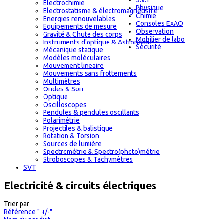
S.V.T
Electrochimie
Physique
Electrostatisme & électromagnétisme
Chimie
Energies renouvelables
Consoles ExAO
Equipements de mesure
Observation
Gravité & Chute des corps
Mobilier de labo
Instruments d'optique & Astronomie
Sécurité
Mécanique statique
Modèles moléculaires
Mouvement lineaire
Mouvements sans frottements
Multimètres
Ondes & Son
Optique
Oscilloscopes
Pendules & pendules oscillants
Polarimétrie
Projectiles & balistique
Rotation & Torsion
Sources de lumière
Spectrométrie & Spectro(photo)métrie
Stroboscopes & Tachymètres
SVT
Electricité & circuits électriques
Trier par
Référence " +/-"