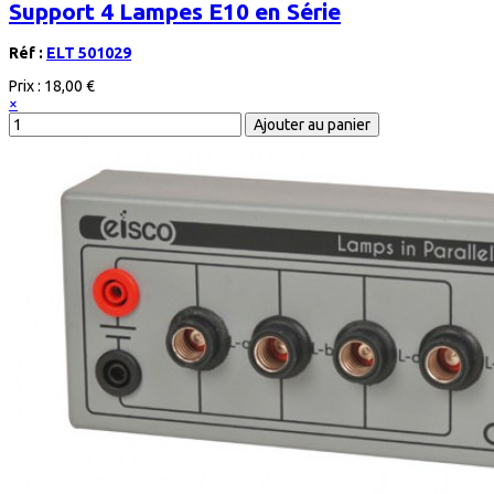
Support 4 Lampes E10 en Série
Réf :
ELT 501029
Prix :
18,00 €
×