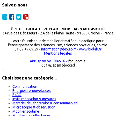
Suivez-nous...
© 2018 -
BIOLAB – PHYLAB – MOBILAB & MOBISKOOL
24 rue des Bâtisseurs - ZA de la Plaine Haute - 91560 Crosne - France
Votre fournisseur de mobilier et matériel didactique pour
l'enseignement des sciences : svt, sciences physiques, chimie.
01.69.49.69.59 -
information@biolab.fr
-
www.biolab.fr
Mentions légales
Anti-spam by CleanTalk
for Joomla!
65142 spam blocked
×
Choisissez une catégorie...
Communication
Énergies renouvelables
ExAO
Instrumentation & mesures
Matériel de laboratoire & consommables
Microscopie & observation
Mobilier scolaire
Mobilier de collectivités