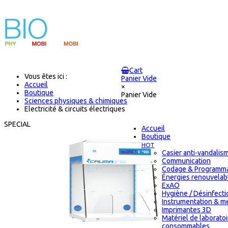
Cart
Vous êtes ici :
Panier Vide
Accueil
×
Boutique
Panier Vide
Sciences physiques & chimiques
Electricité & circuits électriques
SPECIAL
Accueil
Boutique
HOT
Casier anti-vandalis
Communication
Codage & Programma
Énergies renouvelab
ExAO
Hygiène / Désinfectio
Instrumentation & m
Imprimantes 3D
Matériel de laborato
consommables