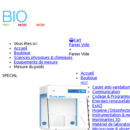
Cart
Vous êtes ici :
Panier Vide
Accueil
×
Boutique
Panier Vide
Sciences physiques & chimiques
Equipements de mesure
Mesure du poids
Accueil
SPECIAL
Boutique
HOT
Casier anti-vandalis
Communication
Codage & Programma
Énergies renouvelab
ExAO
Hygiène / Désinfectio
Instrumentation & m
Imprimantes 3D
Matériel de laborat
Microscopie & obser