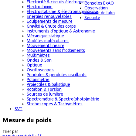
Electricité & circuits électriques
Consoles ExAO
Electrochimie
Observation
Electrostatisme & électromagnétisme
Mobilier de labo
Energies renouvelables
Sécurité
Equipements de mesure
Gravité & Chute des corps
Instruments d'optique & Astronomie
Mécanique statique
Modèles moléculaires
Mouvement lineaire
Mouvements sans frottements
Multimètres
Ondes & Son
Optique
Oscilloscopes
Pendules & pendules oscillants
Polarimétrie
Projectiles & balistique
Rotation & Torsion
Sources de lumière
Spectrométrie & Spectro(photo)métrie
Stroboscopes & Tachymètres
SVT
Mesure du poids
Trier par