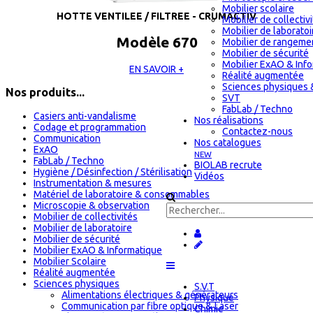
Mobilier scolaire
HOTTE VENTILEE / FILTREE - CRUMACTIV
Mobilier de collectiv
Mobilier de laboratoi
Modèle 670
Mobilier de rangeme
Mobilier de sécurité
Mobilier ExAO & Inf
EN SAVOIR +
Réalité augmentée
Sciences physiques 
Nos produits...
SVT
FabLab / Techno
Casiers anti-vandalisme
Nos réalisations
Codage et programmation
Contactez-nous
Communication
Nos catalogues
ExAO
NEW
FabLab / Techno
BIOLAB recrute
Hygiène / Désinfection / Stérilisation
Vidéos
Instrumentation & mesures
Matériel de laboratoire & consommables
Microscopie & observation
Mobilier de collectivités
Mobilier de laboratoire
Mobilier de sécurité
Mobilier ExAO & Informatique
Mobilier Scolaire
Réalité augmentée
Sciences physiques
S.V.T
Alimentations électriques & générateurs
Physique
Communication par fibre optique & Laser
Chimie