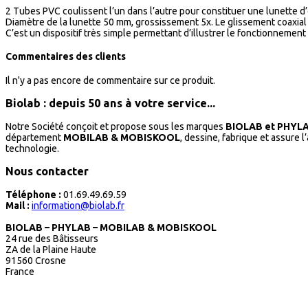
2 Tubes PVC coulissent l’un dans l’autre pour constituer une lunette d
Diamètre de la lunette 50 mm, grossissement 5x. Le glissement coaxial 
C’est un dispositif très simple permettant d’illustrer le fonctionnement
Commentaires des clients
Il n'y a pas encore de commentaire sur ce produit.
Biolab : depuis 50 ans à votre service...
Notre Société conçoit et propose sous les marques
BIOLAB et PHYL
département
MOBILAB & MOBISKOOL
, dessine, fabrique et assure 
technologie.
Nous contacter
Téléphone :
01.69.49.69.59
Mail :
information@biolab.fr
BIOLAB – PHYLAB – MOBILAB & MOBISKOOL
24 rue des Bâtisseurs
ZA de la Plaine Haute
91560 Crosne
France