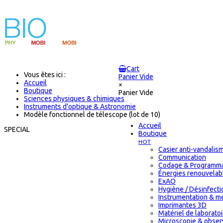
Cart
Vous êtes ici :
Panier Vide
Accueil
×
Boutique
Panier Vide
Sciences physiques & chimiques
Instruments d'optique & Astronomie
Modèle fonctionnel de télescope (lot de 10)
Accueil
SPECIAL
Boutique
HOT
Casier anti-vandalis
Communication
Codage & Programma
Énergies renouvelab
ExAO
Hygiène / Désinfectio
Instrumentation & m
Imprimantes 3D
Matériel de laborat
Microscopie & obser