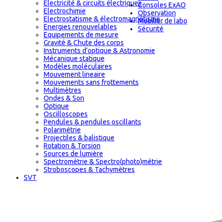
Electricité & circuits électriques
Consoles ExAO
Electrochimie
Observation
Electrostatisme & électromagnétisme
Mobilier de labo
Energies renouvelables
Sécurité
Equipements de mesure
Gravité & Chute des corps
Instruments d'optique & Astronomie
Mécanique statique
Modèles moléculaires
Mouvement lineaire
Mouvements sans frottements
Multimètres
Ondes & Son
Optique
Oscilloscopes
Pendules & pendules oscillants
Polarimétrie
Projectiles & balistique
Rotation & Torsion
Sources de lumière
Spectrométrie & Spectro(photo)métrie
Stroboscopes & Tachymètres
SVT