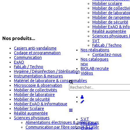
Mobilier scolaire
Mobilier de collectiv
Mobilier de laboratoi
Mobilier de rangeme
Mobilier de sécurité
Mobilier ExAO & Inf
Réalité augmentée
Sciences physiques 
Nos produits...
SVT
FabLab / Techno
Casiers anti-vandalisme
Nos réalisations
Codage et programmation
Contactez-nous
Communication
Nos catalogues
ExAO
NEW
FabLab / Techno
BIOLAB recrute
Hygiène / Désinfection / Stérilisation
Vidéos
Instrumentation & mesures
Matériel de laboratoire & consommables
Microscopie & observation
Mobilier de collectivités
Mobilier de laboratoire
Mobilier de sécurité
Mobilier ExAO & Informatique
Mobilier Scolaire
Réalité augmentée
Sciences physiques
S.V.T
Alimentations électriques & générateurs
Physique
Communication par fibre optique & Laser
Chimie