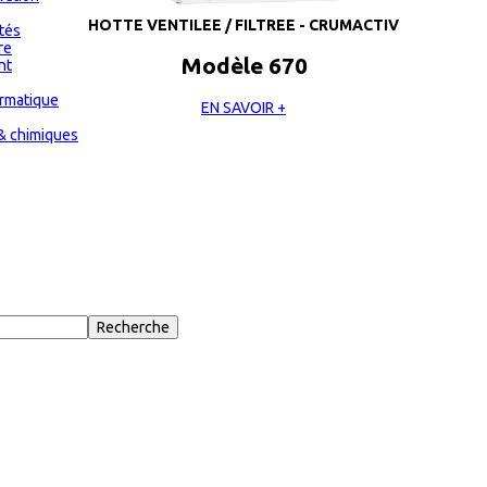
HOTTE VENTILEE / FILTREE - CRUMACTIV
ités
re
Modèle 670
nt
ormatique
EN SAVOIR +
& chimiques