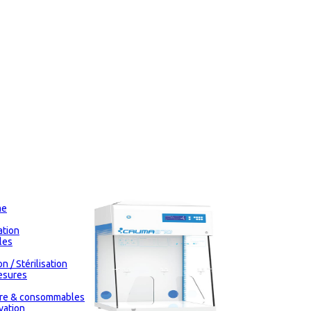
me
tion
les
n / Stérilisation
esures
oire & consommables
vation