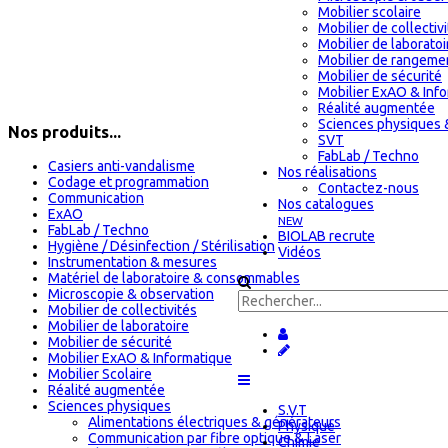
Mobilier scolaire
Mobilier de collectiv
Mobilier de laboratoi
Mobilier de rangeme
Mobilier de sécurité
Mobilier ExAO & Inf
Réalité augmentée
Sciences physiques 
Nos produits...
SVT
FabLab / Techno
Casiers anti-vandalisme
Nos réalisations
Codage et programmation
Contactez-nous
Communication
Nos catalogues
ExAO
NEW
FabLab / Techno
BIOLAB recrute
Hygiène / Désinfection / Stérilisation
Vidéos
Instrumentation & mesures
Matériel de laboratoire & consommables
Microscopie & observation
Mobilier de collectivités
Mobilier de laboratoire
Mobilier de sécurité
Mobilier ExAO & Informatique
Mobilier Scolaire
Réalité augmentée
Sciences physiques
S.V.T
Alimentations électriques & générateurs
Physique
Communication par fibre optique & Laser
Chimie