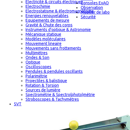
Electricité & circuits électriques
Consoles ExAO
Electrochimie
Observation
Electrostatisme & électromagnétisme
Mobilier de labo
Energies renouvelables
Sécurité
Equipements de mesure
Gravité & Chute des corps
Instruments d'optique & Astronomie
Mécanique statique
Modèles moléculaires
Mouvement lineaire
Mouvements sans frottements
Multimètres
Ondes & Son
Optique
Oscilloscopes
Pendules & pendules oscillants
Polarimétrie
Projectiles & balistique
Rotation & Torsion
Sources de lumière
Spectrométrie & Spectro(photo)métrie
Stroboscopes & Tachymètres
SVT