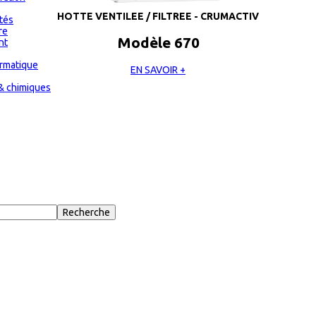
HOTTE VENTILEE / FILTREE - CRUMACTIV
ités
re
Modèle 670
nt
ormatique
EN SAVOIR +
& chimiques