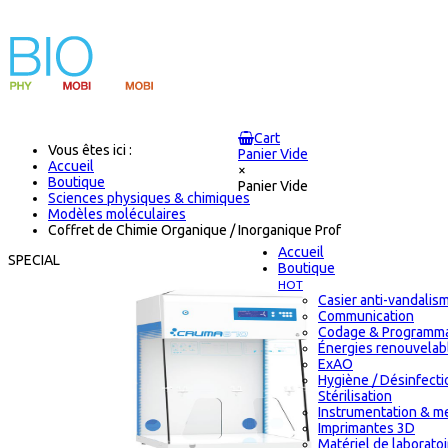
Cart
Vous êtes ici :
Panier Vide
Accueil
×
Boutique
Panier Vide
Sciences physiques & chimiques
Modèles moléculaires
Coffret de Chimie Organique / Inorganique Prof
Accueil
SPECIAL
Boutique
HOT
Casier anti-vandalis
Communication
Codage & Programma
Énergies renouvelab
ExAO
Hygiène / Désinfecti
Stérilisation
Instrumentation & m
Imprimantes 3D
Matériel de laborato