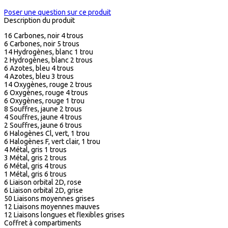
Poser une question sur ce produit
Description du produit
16 Carbones, noir 4 trous
6 Carbones, noir 5 trous
14 Hydrogènes, blanc 1 trou
2 Hydrogènes, blanc 2 trous
6 Azotes, bleu 4 trous
4 Azotes, bleu 3 trous
14 Oxygènes, rouge 2 trous
6 Oxygènes, rouge 4 trous
6 Oxygènes, rouge 1 trou
8 Souffres, jaune 2 trous
4 Souffres, jaune 4 trous
2 Souffres, jaune 6 trous
6 Halogènes Cl, vert, 1 trou
6 Halogènes F, vert clair, 1 trou
4 Métal, gris 1 trous
3 Métal, gris 2 trous
6 Métal, gris 4 trous
1 Métal, gris 6 trous
6 Liaison orbital 2D, rose
6 Liaison orbital 2D, grise
50 Liaisons moyennes grises
12 Liaisons moyennes mauves
12 Liaisons longues et flexibles grises
Coffret à compartiments