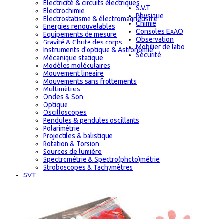
Electricité & circuits électriques
S.V.T
Electrochimie
Physique
Electrostatisme & électromagnétisme
Chimie
Energies renouvelables
Consoles ExAO
Equipements de mesure
Observation
Gravité & Chute des corps
Mobilier de labo
Instruments d'optique & Astronomie
Sécurité
Mécanique statique
Modèles moléculaires
Mouvement lineaire
Mouvements sans frottements
Multimètres
Ondes & Son
Optique
Oscilloscopes
Pendules & pendules oscillants
Polarimétrie
Projectiles & balistique
Rotation & Torsion
Sources de lumière
Spectrométrie & Spectro(photo)métrie
Stroboscopes & Tachymètres
SVT