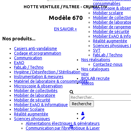
consommables
HOTTE VENTILEE / FILTREE - CRUMACTIV
Microscopie & obser
Mobilier scolaire
Modèle 670
Mobilier de collectiv
Mobilier de laboratoi
Mobilier de rangeme
EN SAVOIR +
Mobilier de sécurité
Mobilier ExAO & Inf
Nos produits...
Réalité augmentée
Sciences physiques 
Casiers anti-vandalisme
SVT
Codage et programmation
FabLab / Techno
Communication
Nos réalisations
ExAO
Contactez-nous
FabLab / Techno
Nos catalogues
Hygiène / Désinfection / Stérilisation
NEW
Instrumentation & mesures
BIOLAB recrute
Matériel de laboratoire & consommables
Vidéos
Microscopie & observation
Mobilier de collectivités
Mobilier de laboratoire
Mobilier de sécurité
Mobilier ExAO & Informatique
Mobilier Scolaire
Réalité augmentée
Sciences physiques
Alimentations électriques & générateurs
Communication par fibre optique & Laser