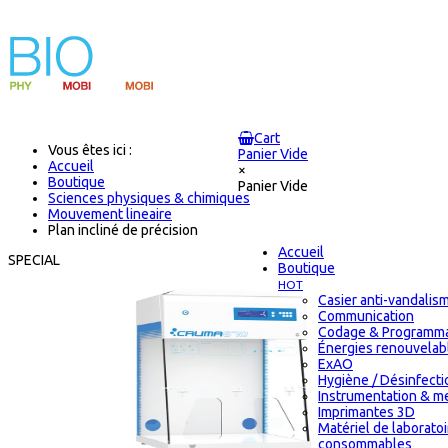
Cart
Vous êtes ici :
Panier Vide
Accueil
×
Boutique
Panier Vide
Sciences physiques & chimiques
Mouvement lineaire
Plan incliné de précision
Accueil
SPECIAL
Boutique
HOT
Casier anti-vandalis
Communication
Codage & Programma
Énergies renouvelab
ExAO
Hygiène / Désinfectio
Instrumentation & m
Imprimantes 3D
Matériel de laborato
consommables