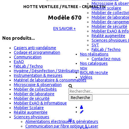
Microscopie & obser
HOTTE VENTILEE / FILTREE - CRUMACTIV
Mobilier scolaire
Mobilier de collectiv
Modèle 670
Mobilier de laboratoi
Mobilier de rangeme
Mobilier de sécurité
EN SAVOIR +
Mobilier ExAO & Inf
Réalité augmentée
Nos produits...
Sciences physiques 
SVT
Casiers anti-vandalisme
FabLab / Techno
Codage et programmation
Nos réalisations
Communication
Contactez-nous
ExAO
Nos catalogues
FabLab / Techno
NEW
Hygiène / Désinfection / Stérilisation
BIOLAB recrute
Instrumentation & mesures
Vidéos
Matériel de laboratoire & consommables
Microscopie & observation
Mobilier de collectivités
Mobilier de laboratoire
Mobilier de sécurité
Mobilier ExAO & Informatique
Mobilier Scolaire
Réalité augmentée
Sciences physiques
Alimentations électriques & générateurs
Communication par fibre optique & Laser