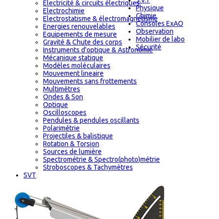
S.V.T
Electricité & circuits électriques
Physique
Electrochimie
Chimie
Electrostatisme & électromagnétisme
Consoles ExAO
Energies renouvelables
Observation
Equipements de mesure
Mobilier de labo
Gravité & Chute des corps
Sécurité
Instruments d'optique & Astronomie
Mécanique statique
Modèles moléculaires
Mouvement lineaire
Mouvements sans frottements
Multimètres
Ondes & Son
Optique
Oscilloscopes
Pendules & pendules oscillants
Polarimétrie
Projectiles & balistique
Rotation & Torsion
Sources de lumière
Spectrométrie & Spectro(photo)métrie
Stroboscopes & Tachymètres
SVT