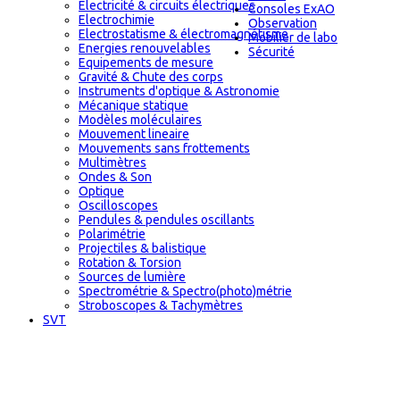
Electricité & circuits électriques
Consoles ExAO
Electrochimie
Observation
Electrostatisme & électromagnétisme
Mobilier de labo
Energies renouvelables
Sécurité
Equipements de mesure
Gravité & Chute des corps
Instruments d'optique & Astronomie
Mécanique statique
Modèles moléculaires
Mouvement lineaire
Mouvements sans frottements
Multimètres
Ondes & Son
Optique
Oscilloscopes
Pendules & pendules oscillants
Polarimétrie
Projectiles & balistique
Rotation & Torsion
Sources de lumière
Spectrométrie & Spectro(photo)métrie
Stroboscopes & Tachymètres
SVT