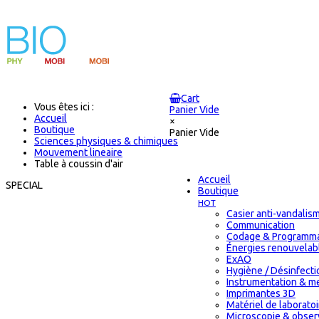
Cart
Vous êtes ici :
Panier Vide
Accueil
×
Boutique
Panier Vide
Sciences physiques & chimiques
Mouvement lineaire
Table à coussin d'air
Accueil
SPECIAL
Boutique
HOT
Casier anti-vandalis
Communication
Codage & Programma
Énergies renouvelab
ExAO
Hygiène / Désinfectio
Instrumentation & m
Imprimantes 3D
Matériel de laborat
Microscopie & obser