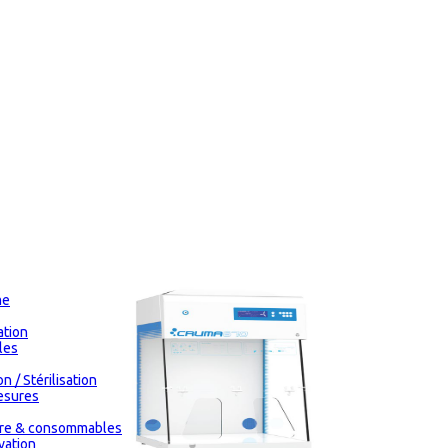
me
tion
les
n / Stérilisation
esures
oire & consommables
vation