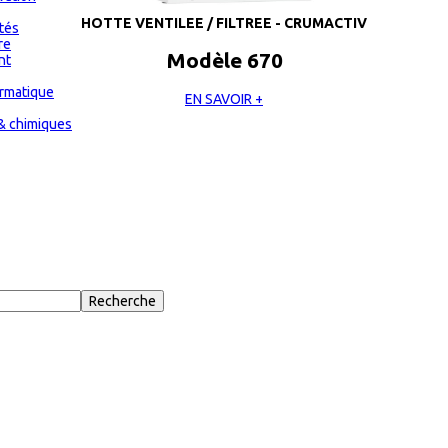
HOTTE VENTILEE / FILTREE - CRUMACTIV
ités
re
Modèle 670
nt
ormatique
EN SAVOIR +
& chimiques