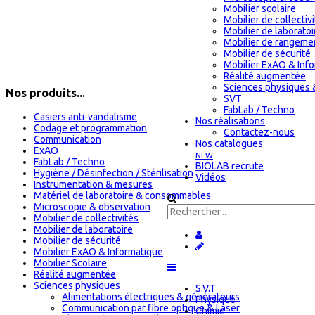
Mobilier scolaire
Mobilier de collectiv
Mobilier de laboratoi
Mobilier de rangeme
Mobilier de sécurité
Mobilier ExAO & Inf
Réalité augmentée
Sciences physiques 
Nos produits...
SVT
FabLab / Techno
Casiers anti-vandalisme
Nos réalisations
Codage et programmation
Contactez-nous
Communication
Nos catalogues
ExAO
NEW
FabLab / Techno
BIOLAB recrute
Hygiène / Désinfection / Stérilisation
Vidéos
Instrumentation & mesures
Matériel de laboratoire & consommables
Microscopie & observation
Mobilier de collectivités
Mobilier de laboratoire
Mobilier de sécurité
Mobilier ExAO & Informatique
Mobilier Scolaire
Réalité augmentée
Sciences physiques
S.V.T
Alimentations électriques & générateurs
Physique
Communication par fibre optique & Laser
Chimie