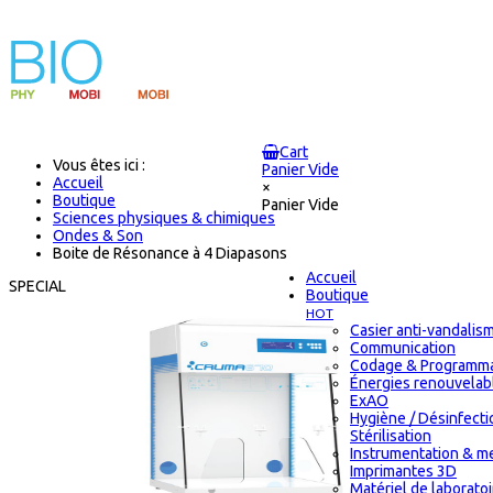
Cart
Vous êtes ici :
Panier Vide
Accueil
×
Boutique
Panier Vide
Sciences physiques & chimiques
Ondes & Son
Boite de Résonance à 4 Diapasons
Accueil
SPECIAL
Boutique
HOT
Casier anti-vandalis
Communication
Codage & Programma
Énergies renouvelab
ExAO
Hygiène / Désinfecti
Stérilisation
Instrumentation & m
Imprimantes 3D
Matériel de laborato