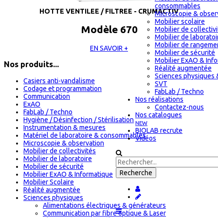
consommables
HOTTE VENTILEE / FILTREE - CRUMACTIV
Microscopie & obser
Mobilier scolaire
Modèle 670
Mobilier de collectiv
Mobilier de laboratoi
Mobilier de rangeme
EN SAVOIR +
Mobilier de sécurité
Mobilier ExAO & Inf
Nos produits...
Réalité augmentée
Sciences physiques 
Casiers anti-vandalisme
SVT
Codage et programmation
FabLab / Techno
Communication
Nos réalisations
ExAO
Contactez-nous
FabLab / Techno
Nos catalogues
Hygiène / Désinfection / Stérilisation
NEW
Instrumentation & mesures
BIOLAB recrute
Matériel de laboratoire & consommables
Vidéos
Microscopie & observation
Mobilier de collectivités
Mobilier de laboratoire
Mobilier de sécurité
Mobilier ExAO & Informatique
Mobilier Scolaire
Réalité augmentée
Sciences physiques
Alimentations électriques & générateurs
Communication par fibre optique & Laser