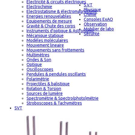
Electricité & circuits électriques
S.V.T
Electrochimie
Physique
Electrostatisme & électromagnétisme
Chimie
Energies renouvelables
Consoles ExAO
Equipements de mesure
Observation
Gravité & Chute des corps
Mobilier de labo
Instruments d'optique & Astronomie
Sécurité
Mécanique statique
Modèles moléculaires
Mouvement lineaire
Mouvements sans frottements
Multimètres
Ondes & Son
Optique
Oscilloscopes
Pendules & pendules oscillants
Polarimétrie
Projectiles & balistique
Rotation & Torsion
Sources de lumière
Spectrométrie & Spectro(photo)métrie
Stroboscopes & Tachymètres
SVT