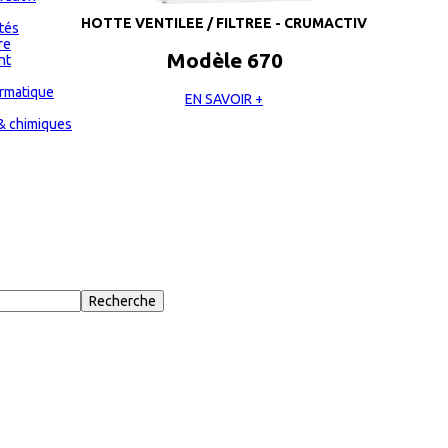
HOTTE VENTILEE / FILTREE - CRUMACTIV
ités
re
Modèle 670
nt
ormatique
EN SAVOIR +
& chimiques