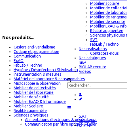
Mobilier scolaire
Mobilier de collectiv
Mobilier de laboratoi
Mobilier de rangeme
Mobilier de sécurité
Mobilier ExAO & Inf
Réalité augmentée
Sciences physiques 
Nos produits...
SVT
FabLab / Techno
Casiers anti-vandalisme
Nos réalisations
Codage et programmation
Contactez-nous
Communication
Nos catalogues
ExAO
NEW
FabLab / Techno
BIOLAB recrute
Hygiène / Désinfection / Stérilisation
Vidéos
Instrumentation & mesures
Matériel de laboratoire & consommables
Microscopie & observation
Mobilier de collectivités
Mobilier de laboratoire
Mobilier de sécurité
Mobilier ExAO & Informatique
Mobilier Scolaire
Réalité augmentée
Sciences physiques
S.V.T
Alimentations électriques & générateurs
Physique
Communication par fibre optique & Laser
Chimie