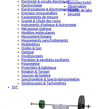
Electricité & circuits électriques
Consoles ExAO
Electrochimie
Observation
Electrostatisme & électromagnétisme
Mobilier de labo
Energies renouvelables
Sécurité
Equipements de mesure
Gravité & Chute des corps
Instruments d'optique & Astronomie
Mécanique statique
Modèles moléculaires
Mouvement lineaire
Mouvements sans frottements
Multimètres
Ondes & Son
Optique
Oscilloscopes
Pendules & pendules oscillants
Polarimétrie
Projectiles & balistique
Rotation & Torsion
Sources de lumière
Spectrométrie & Spectro(photo)métrie
Stroboscopes & Tachymètres
SVT