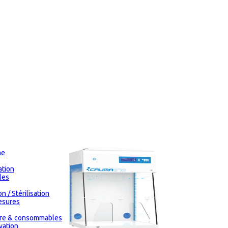
me
tion
les
n / Stérilisation
esures
oire & consommables
vation