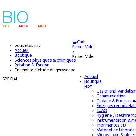
Cart
Vous êtes ici :
Panier Vide
Accueil
×
Boutique
Panier Vide
Sciences physiques & chimiques
Rotation & Torsion
Ensemble d’étude du gyroscope
Accueil
SPECIAL
Boutique
HOT
Casier anti-vandalis
Communication
Codage & Programma
Énergies renouvelab
ExAO
Hygiène / Désinfectio
Instrumentation & m
Imprimantes 3D
Matériel de laborat
Microscopie & obser