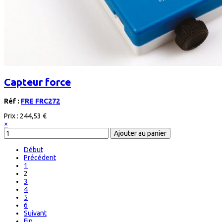
Capteur force
Réf :
FRE FRC272
Prix :
244,53 €
×
Début
Précédent
1
2
3
4
5
6
Suivant
Fin