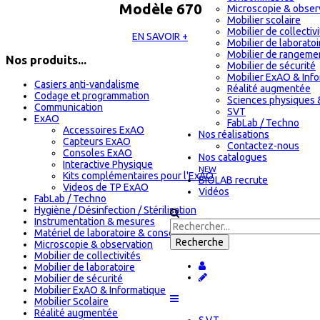
Modèle 670
Microscopie & obser
Mobilier scolaire
Mobilier de collectiv
EN SAVOIR +
Mobilier de laboratoi
Mobilier de rangeme
Nos produits...
Mobilier de sécurité
Mobilier ExAO & Inf
Casiers anti-vandalisme
Réalité augmentée
Codage et programmation
Sciences physiques 
Communication
SVT
ExAO
FabLab / Techno
Accessoires ExAO
Nos réalisations
Capteurs ExAO
Contactez-nous
Consoles ExAO
Nos catalogues
Interactive Physique
NEW
Kits complémentaires pour l'ExAO
BIOLAB recrute
Videos de TP ExAO
Vidéos
FabLab / Techno
Hygiène / Désinfection / Stérilisation
Instrumentation & mesures
Matériel de laboratoire & consommables
Microscopie & observation
Mobilier de collectivités
Mobilier de laboratoire
Mobilier de sécurité
Mobilier ExAO & Informatique
Mobilier Scolaire
Réalité augmentée