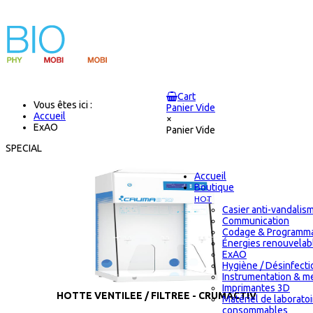
Cart
Vous êtes ici :
Panier Vide
Accueil
×
ExAO
Panier Vide
SPECIAL
Accueil
Boutique
HOT
Casier anti-vandalis
Communication
Codage & Programma
Énergies renouvelab
ExAO
Hygiène / Désinfectio
Instrumentation & m
Imprimantes 3D
HOTTE VENTILEE / FILTREE - CRUMACTIV
Matériel de laborato
consommables