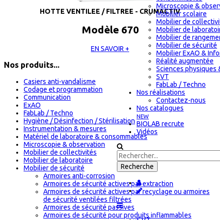
Microscopie & obser
HOTTE VENTILEE / FILTREE - CRUMACTIV
Mobilier scolaire
Mobilier de collectiv
Modèle 670
Mobilier de laboratoi
Mobilier de rangeme
Mobilier de sécurité
EN SAVOIR +
Mobilier ExAO & Inf
Réalité augmentée
Nos produits...
Sciences physiques 
SVT
Casiers anti-vandalisme
FabLab / Techno
Codage et programmation
Nos réalisations
Communication
Contactez-nous
ExAO
Nos catalogues
FabLab / Techno
NEW
Hygiène / Désinfection / Stérilisation
BIOLAB recrute
Instrumentation & mesures
Vidéos
Matériel de laboratoire & consommables
Microscopie & observation
Mobilier de collectivités
Mobilier de laboratoire
Mobilier de sécurité
Armoires anti-corrosion
Armoires de sécurité actives par extraction
Armoires de sécurité actives par recyclage ou armoires
de sécurité ventilées filtrées
Armoires de sécurité passives
Armoires de sécurité pour produits inflammables