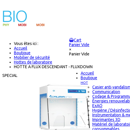
Cart
Vous êtes ici :
Panier Vide
Accueil
×
Boutique
Panier Vide
Mobilier de sécurité
Hottes de laboratoire
HOTTE A FLUX DESCENDANT - FLUXDOWN
Accueil
SPECIAL
Boutique
HOT
Casier anti-vandalis
Communication
Codage & Programma
Énergies renouvelab
ExAO
Hygiène / Désinfectio
Instrumentation & m
Imprimantes 3D
Matériel de laborato
consommables