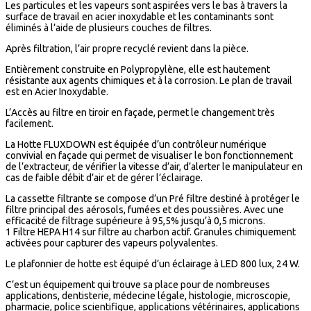
Les particules et les vapeurs sont aspirées vers le bas à travers la
surface de travail en acier inoxydable et les contaminants sont
éliminés à l’aide de plusieurs couches de filtres.
Après filtration, l’air propre recyclé revient dans la pièce.
Entièrement construite en Polypropylène, elle est hautement
résistante aux agents chimiques et à la corrosion. Le plan de travail
est en Acier Inoxydable.
L’Accès au filtre en tiroir en façade, permet le changement très
facilement.
La Hotte FLUXDOWN est équipée d’un contrôleur numérique
convivial en façade qui permet de visualiser le bon fonctionnement
de l’extracteur, de vérifier la vitesse d’air, d’alerter le manipulateur en
cas de faible débit d’air et de gérer l’éclairage.
La cassette filtrante se compose d’un Pré filtre destiné à protéger le
filtre principal des aérosols, fumées et des poussières. Avec une
efficacité de filtrage supérieure à 95,5% jusqu’à 0,5 microns.
1 Filtre HEPA H14 sur filtre au charbon actif. Granules chimiquement
activées pour capturer des vapeurs polyvalentes.
Le plafonnier de hotte est équipé d’un éclairage à LED 800 lux, 24 W.
C’est un équipement qui trouve sa place pour de nombreuses
applications, dentisterie, médecine légale, histologie, microscopie,
pharmacie, police scientifique, applications vétérinaires, applications