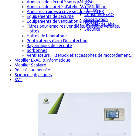
S.V.T
Armoires de sécurité sous paillasse
Physique
Armoires de sureté, d’atelier & d'infirmerie
Chimie
Armoires froides à cuve sécurisée - ATEX
Consoles ExAO
Équipements de sécurité
Observation
Equipements de ventilation & filtration
Mobilier de labo
Filtres pour armoires ventilées, Caissons ventilés,
Sécurité
Hottes...
Hottes de laboratoire
Purificateurs d'air / Désinfection
Rayonnages de sécurité
Sorbonnes
Ventilateurs, FilterBox et accessoires de raccordement...
Mobilier ExAO & Informatique
Mobilier Scolaire
Réalité augmentée
Sciences physiques
SVT