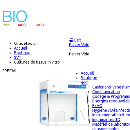
Cart
Vous êtes ici :
Panier Vide
Accueil
×
Boutique
Panier Vide
SVT
Cultures de tissus in vitro
SPECIAL
Accueil
Boutique
HOT
Casier anti-vandalis
Communication
Codage & Programma
Énergies renouvelab
ExAO
Hygiène / Désinfectio
Instrumentation & m
Imprimantes 3D
Matériel de laborato
consommables