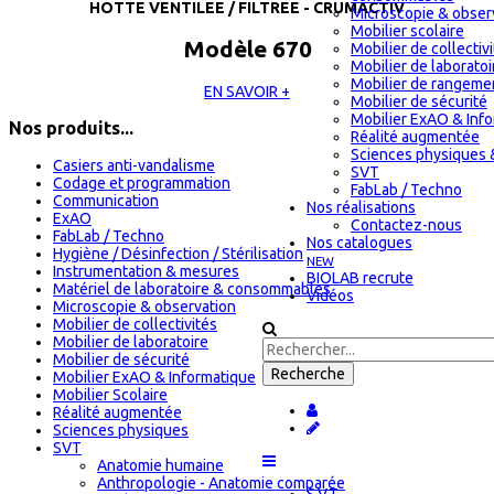
HOTTE VENTILEE / FILTREE - CRUMACTIV
Microscopie & obser
Mobilier scolaire
Modèle 670
Mobilier de collectiv
Mobilier de laboratoi
Mobilier de rangeme
EN SAVOIR +
Mobilier de sécurité
Mobilier ExAO & Inf
Nos produits...
Réalité augmentée
Sciences physiques 
Casiers anti-vandalisme
SVT
Codage et programmation
FabLab / Techno
Communication
Nos réalisations
ExAO
Contactez-nous
FabLab / Techno
Nos catalogues
Hygiène / Désinfection / Stérilisation
NEW
Instrumentation & mesures
BIOLAB recrute
Matériel de laboratoire & consommables
Vidéos
Microscopie & observation
Mobilier de collectivités
Mobilier de laboratoire
Mobilier de sécurité
Mobilier ExAO & Informatique
Mobilier Scolaire
Réalité augmentée
Sciences physiques
SVT
Anatomie humaine
Anthropologie - Anatomie comparée