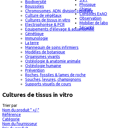
S.V.T
Biodiversité
Physique
Boussoles
Chimie
Chromosomes, ADN, division cellulaire
Consoles ExAO
Culture de végétaux
Observation
Cultures de tissus in vitro
Mobilier de labo
Electrophorèse & PCR
Sécurité
Equipements d'élevage & aquariophilie
Génétique
Immunologie
La terre
Mannequin de soins infirmiers
Modèles de botanique
Organismes vivants
Ostéologie & anatomie animale
Ostéologie humaine
Prévention
Roches, fossiles & lames de roche
Souches, levures, champignons
Supports visuels de cours
Cultures de tissus in vitro
Trier par
Nom du produit " +/-"
Référence
Catégorie
Nom du fournisseur