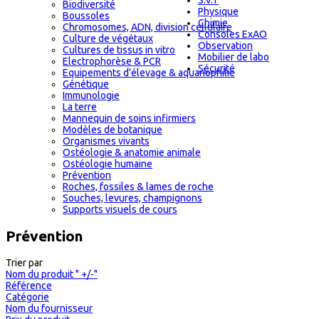
S.V.T
Biodiversité
Physique
Boussoles
Chimie
Chromosomes, ADN, division cellulaire
Consoles ExAO
Culture de végétaux
Observation
Cultures de tissus in vitro
Mobilier de labo
Electrophorèse & PCR
Sécurité
Equipements d'élevage & aquariophilie
Génétique
Immunologie
La terre
Mannequin de soins infirmiers
Modèles de botanique
Organismes vivants
Ostéologie & anatomie animale
Ostéologie humaine
Prévention
Roches, fossiles & lames de roche
Souches, levures, champignons
Supports visuels de cours
Prévention
Trier par
Nom du produit " +/-"
Référence
Catégorie
Nom du fournisseur