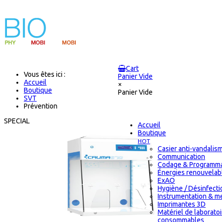
Cart
Vous êtes ici :
Panier Vide
Accueil
×
Boutique
Panier Vide
SVT
Prévention
SPECIAL
Accueil
Boutique
HOT
Casier anti-vandalis
Communication
Codage & Programma
Énergies renouvelab
ExAO
Hygiène / Désinfectio
Instrumentation & m
Imprimantes 3D
Matériel de laborato
consommables