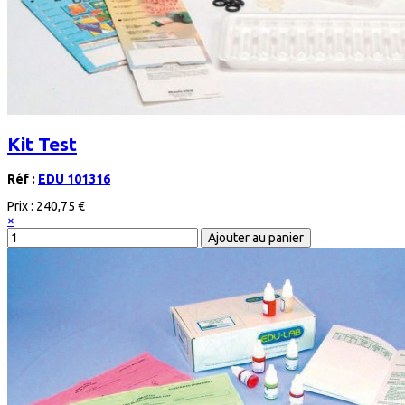
Kit Test
Réf :
EDU 101316
Prix :
240,75 €
×