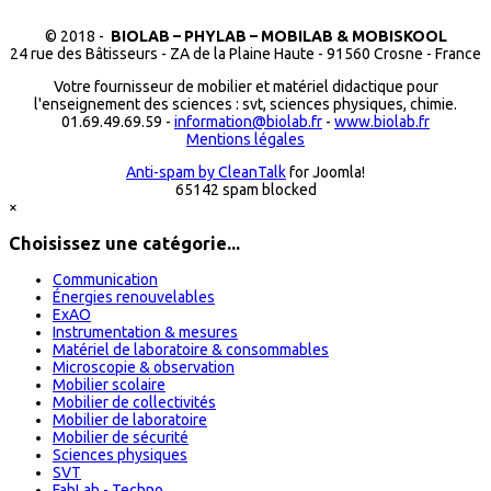
© 2018 -
BIOLAB – PHYLAB – MOBILAB & MOBISKOOL
24 rue des Bâtisseurs - ZA de la Plaine Haute - 91560 Crosne - France
Votre fournisseur de mobilier et matériel didactique pour
l'enseignement des sciences : svt, sciences physiques, chimie.
01.69.49.69.59 -
information@biolab.fr
-
www.biolab.fr
Mentions légales
Anti-spam by CleanTalk
for Joomla!
65142 spam blocked
×
Choisissez une catégorie...
Communication
Énergies renouvelables
ExAO
Instrumentation & mesures
Matériel de laboratoire & consommables
Microscopie & observation
Mobilier scolaire
Mobilier de collectivités
Mobilier de laboratoire
Mobilier de sécurité
Sciences physiques
SVT
FabLab - Techno