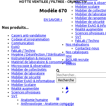
HOTTE VENTILEE / FILTREE - CRUMACTIV
Microscopie & obser
Mobilier scolaire
Modèle 670
Mobilier de collectiv
Mobilier de laboratoi
Mobilier de rangeme
EN SAVOIR +
Mobilier de sécurité
Mobilier ExAO & Inf
Nos produits...
Réalité augmentée
Sciences physiques 
Casiers anti-vandalisme
SVT
Codage et programmation
FabLab / Techno
Communication
Nos réalisations
ExAO
Contactez-nous
FabLab / Techno
Nos catalogues
Hygiène / Désinfection / Stérilisation
NEW
Instrumentation & mesures
BIOLAB recrute
Matériel de laboratoire & consommables
Vidéos
Microscopie & observation
Mobilier de collectivités
Mobilier de laboratoire
Mobilier de sécurité
Mobilier ExAO & Informatique
Mobilier Scolaire
Réalité augmentée
Sciences physiques
SVT
Anatomie humaine
Anthropologie - Anatomie comparée