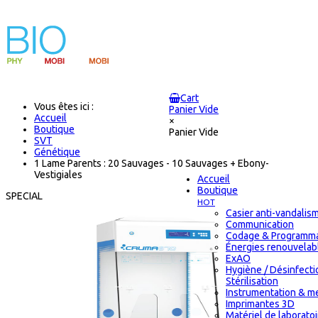
Cart
Vous êtes ici :
Panier Vide
Accueil
×
Boutique
Panier Vide
SVT
Génétique
1 Lame Parents : 20 Sauvages - 10 Sauvages + Ebony-
Vestigiales
Accueil
Boutique
SPECIAL
HOT
Casier anti-vandalis
Communication
Codage & Programma
Énergies renouvelab
ExAO
Hygiène / Désinfecti
Stérilisation
Instrumentation & m
Imprimantes 3D
Matériel de laborato