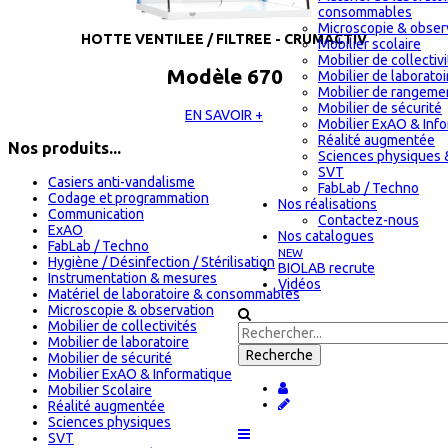
consommables
Microscopie & obser
HOTTE VENTILEE / FILTREE - CRUMACTIV
Mobilier scolaire
Mobilier de collectiv
Modèle 670
Mobilier de laboratoi
Mobilier de rangeme
Mobilier de sécurité
EN SAVOIR +
Mobilier ExAO & Inf
Réalité augmentée
Nos produits...
Sciences physiques 
SVT
Casiers anti-vandalisme
FabLab / Techno
Codage et programmation
Nos réalisations
Communication
Contactez-nous
ExAO
Nos catalogues
FabLab / Techno
NEW
Hygiène / Désinfection / Stérilisation
BIOLAB recrute
Instrumentation & mesures
Vidéos
Matériel de laboratoire & consommables
Microscopie & observation
Mobilier de collectivités
Mobilier de laboratoire
Mobilier de sécurité
Mobilier ExAO & Informatique
Mobilier Scolaire
Réalité augmentée
Sciences physiques
SVT