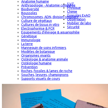
Anatomie humaine
S.V.T
Anthropologie - Anatomie comparée
Physique
Biodiversité
Chimie
Boussoles
Consoles ExAO
Chromosomes, ADN, division cellulaire
Observation
Culture de végétaux
Mobilier de labo
Cultures de tissus in vitro
Sécurité
Electrophorèse & PCR
Equipements d'élevage & aquariophilie
Génétique
Immunologie
La terre
Mannequin de soins infirmiers
Modèles de botanique
Organismes vivants
Ostéologie & anatomie animale
Ostéologie humaine
Prévention
Roches, fossiles & lames de roche
Souches, levures, champignons
Supports visuels de cours