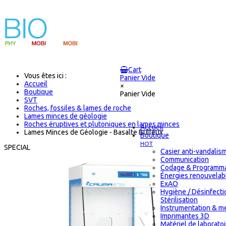
Cart
Vous êtes ici :
Panier Vide
Accueil
×
Boutique
Panier Vide
SVT
Roches, fossiles & lames de roche
Lames minces de géologie
Roches éruptives et plutoniques en lames minces
Accueil
Lames Minces de Géologie - Basalte Bulleux
Boutique
HOT
SPECIAL
Casier anti-vandalis
Communication
Codage & Programma
Énergies renouvelab
ExAO
Hygiène / Désinfecti
Stérilisation
Instrumentation & m
Imprimantes 3D
Matériel de laborato