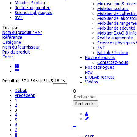
Mobilier Scolaire
Microscopie & obser
Réalité augmentée
Mobilier scolaire
Sciences physiques
Mobilier de collectiv
SVT
Mobilier de laboratoi
Mobilier de rangeme
Trier par
Mobilier de sécurité
Nom du produit " +/-"
Mobilier ExAO & Inf
Référence
Réalité augmentée
Catégorie
Sciences physiques 
Nom du fournisseur
SVT
Prix du produit
FabLab / Techno
Ordre
Nos réalisations
Contactez-nous
Nos catalogues
NEW
BIOLAB recrute
Résultats 37 à 54 sur 5145
Vidéos
Début
Précédent
1
2
3
4
5
6
7
8