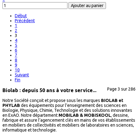
Début
Précédent
1
2
3
4
5
6
7
8
9
10
Suivant
Fin
Page 3 sur 286
Biolab : depuis 50 ans à votre service...
Notre Société conçoit et propose sous les marques
BIOLAB et
PHYLAB
des équipements pour l'enseignement des sciences en
Biologie, Physique, Chimie, Technologie et des solutions innovantes
en ExAO. Notre département
MOBILAB & MOBISKOOL
, dessine,
fabrique et assure l’agencement clés en mains de vos établissements
en mobiliers de collectivités et mobiliers de laboratoires en sciences,
informatique et technologie.