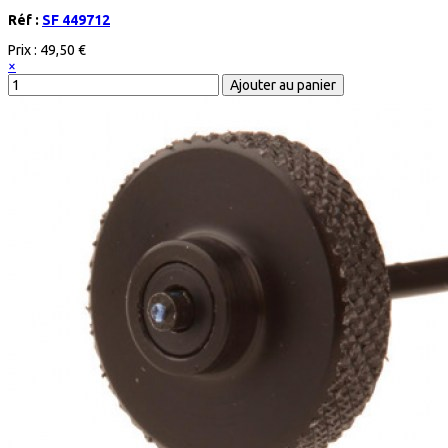
Réf :
SF 449712
Prix :
49,50 €
×