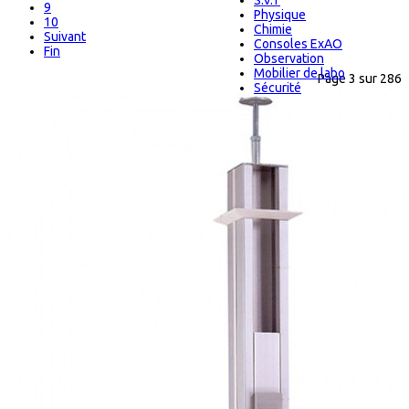
S.V.T
9
Physique
10
Chimie
Suivant
Consoles ExAO
Fin
Observation
Mobilier de labo
Page 3 sur 286
Sécurité