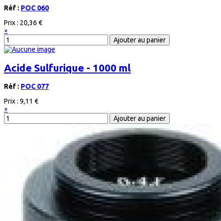
Réf :
POC 060
Prix :
20,36 €
×
Acide Sulfurique - 1000 ml
Réf :
POC 077
Prix :
9,11 €
×