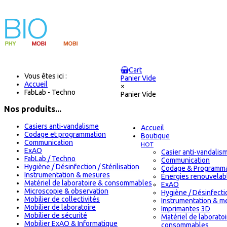
Cart
Vous êtes ici :
Panier Vide
Accueil
×
FabLab - Techno
Panier Vide
Nos produits...
Casiers anti-vandalisme
Accueil
Codage et programmation
Boutique
Communication
HOT
ExAO
Casier anti-vandalis
FabLab / Techno
Communication
Hygiène / Désinfection / Stérilisation
Codage & Programma
Instrumentation & mesures
Énergies renouvelab
Matériel de laboratoire & consommables
ExAO
Microscopie & observation
Hygiène / Désinfectio
Mobilier de collectivités
Instrumentation & m
Mobilier de laboratoire
Imprimantes 3D
Mobilier de sécurité
Matériel de laborato
Mobilier ExAO & Informatique
consommables