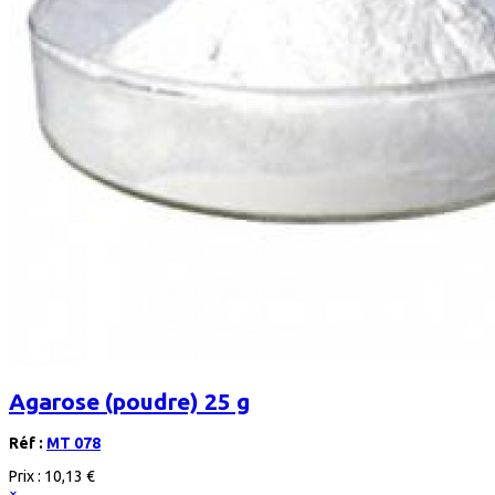
Agarose (poudre) 25 g
Réf :
MT 078
Prix :
10,13 €
×