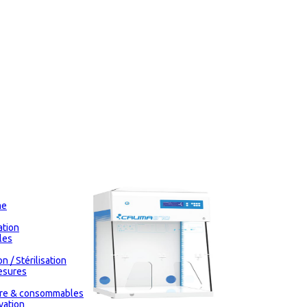
me
tion
les
n / Stérilisation
esures
oire & consommables
vation