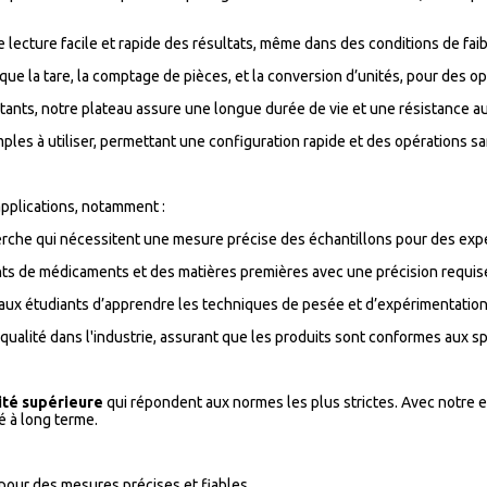
 lecture facile et rapide des résultats, même dans des conditions de faib
 que la tare, la comptage de pièces, et la conversion d’unités, pour des o
istants, notre plateau assure une longue durée de vie et une résistance a
es à utiliser, permettant une configuration rapide et des opérations sa
applications, notamment :
herche qui nécessitent une mesure précise des échantillons pour des ex
ts de médicaments et des matières premières avec une précision requise
nt aux étudiants d’apprendre les techniques de pesée et d’expérimentatio
qualité dans l'industrie, assurant que les produits sont conformes aux sp
ité supérieure
qui répondent aux normes les plus strictes. Avec notre e
é à long terme.
 pour des mesures précises et fiables.