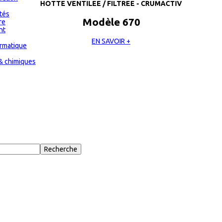
HOTTE VENTILEE / FILTREE - CRUMACTIV
ités
Modèle 670
re
nt
EN SAVOIR +
ormatique
& chimiques