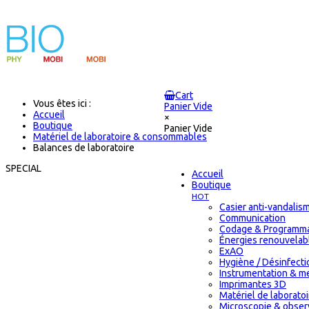
Cart
Vous êtes ici :
Panier Vide
Accueil
×
Boutique
Panier Vide
Matériel de laboratoire & consommables
Balances de laboratoire
SPECIAL
Accueil
Boutique
HOT
Casier anti-vandalis
Communication
Codage & Programma
Énergies renouvelab
ExAO
Hygiène / Désinfectio
Instrumentation & m
Imprimantes 3D
Matériel de laborat
Microscopie & obser