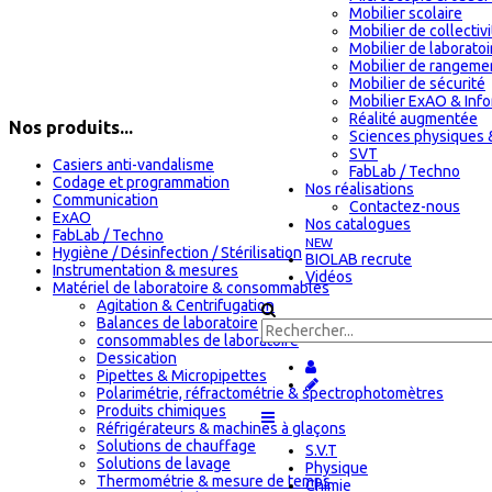
Mobilier scolaire
Mobilier de collectiv
Mobilier de laboratoi
Mobilier de rangeme
Mobilier de sécurité
Mobilier ExAO & Inf
Réalité augmentée
Nos produits...
Sciences physiques 
SVT
Casiers anti-vandalisme
FabLab / Techno
Codage et programmation
Nos réalisations
Communication
Contactez-nous
ExAO
Nos catalogues
FabLab / Techno
NEW
Hygiène / Désinfection / Stérilisation
BIOLAB recrute
Instrumentation & mesures
Vidéos
Matériel de laboratoire & consommables
Agitation & Centrifugation
Balances de laboratoire
consommables de laboratoire
Dessication
Pipettes & Micropipettes
Polarimétrie, réfractométrie & spectrophotomètres
Produits chimiques
Réfrigérateurs & machines à glaçons
Solutions de chauffage
S.V.T
Solutions de lavage
Physique
Thermométrie & mesure de temps
Chimie