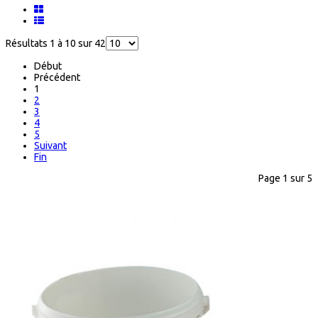
Résultats 1 à 10 sur 42
Début
Précédent
1
2
3
4
5
Suivant
Fin
Page 1 sur 5