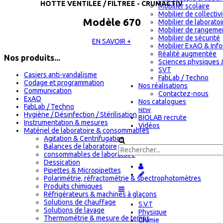
HOTTE VENTILEE / FILTREE - CRUMACTIV
Mobilier scolaire
Mobilier de collectiv
Modèle 670
Mobilier de laboratoi
Mobilier de rangeme
Mobilier de sécurité
EN SAVOIR +
Mobilier ExAO & Inf
Réalité augmentée
Nos produits...
Sciences physiques 
SVT
Casiers anti-vandalisme
FabLab / Techno
Codage et programmation
Nos réalisations
Communication
Contactez-nous
ExAO
Nos catalogues
FabLab / Techno
NEW
Hygiène / Désinfection / Stérilisation
BIOLAB recrute
Instrumentation & mesures
Vidéos
Matériel de laboratoire & consommables
Agitation & Centrifugation
Balances de laboratoire
consommables de laboratoire
Dessication
Pipettes & Micropipettes
Polarimétrie, réfractométrie & spectrophotomètres
Produits chimiques
Réfrigérateurs & machines à glaçons
Solutions de chauffage
S.V.T
Solutions de lavage
Physique
Thermométrie & mesure de temps
Chimie