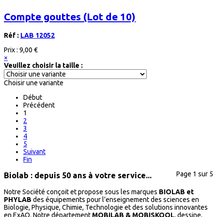
Compte gouttes (Lot de 10)
Réf :
LAB 12052
Prix :
9,00 €
×
Veuillez choisir la taille :
Choisir une variante
Début
Précédent
1
2
3
4
5
Suivant
Fin
Page 1 sur 5
Biolab : depuis 50 ans à votre service...
Notre Société conçoit et propose sous les marques
BIOLAB et
PHYLAB
des équipements pour l'enseignement des sciences en
Biologie, Physique, Chimie, Technologie et des solutions innovantes
en ExAO. Notre département
MOBILAB & MOBISKOOL
, dessine,