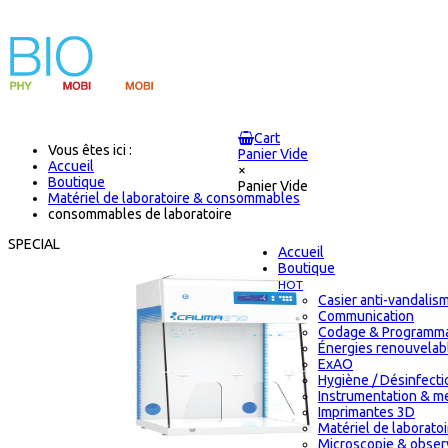
Cart
Vous êtes ici :
Panier Vide
Accueil
×
Boutique
Panier Vide
Matériel de laboratoire & consommables
consommables de laboratoire
SPECIAL
Accueil
Boutique
HOT
Casier anti-vandalis
Communication
Codage & Programma
Énergies renouvelab
ExAO
Hygiène / Désinfectio
Instrumentation & m
Imprimantes 3D
Matériel de laborat
Microscopie & obser