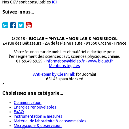
Nos CGV sont consultables
ICI
Suivez-nous...
© 2018 -
BIOLAB – PHYLAB – MOBILAB & MOBISKOOL
24 rue des Bâtisseurs - ZA de la Plaine Haute - 91560 Crosne - France
Votre fournisseur de mobilier et matériel didactique pour
l'enseignement des sciences : svt, sciences physiques, chimie.
01.69.49.69.59 -
information@biolab.fr
-
www.biolab.fr
Mentions légales
Anti-spam by CleanTalk
for Joomla!
65142 spam blocked
×
Choisissez une catégorie...
Communication
Énergies renouvelables
ExAO
Instrumentation & mesures
Matériel de laboratoire & consommables
Microscopie & observation