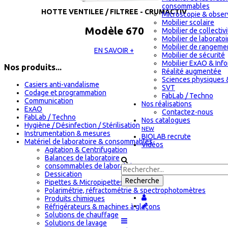
consommables
HOTTE VENTILEE / FILTREE - CRUMACTIV
Microscopie & obser
Mobilier scolaire
Modèle 670
Mobilier de collectiv
Mobilier de laboratoi
Mobilier de rangeme
EN SAVOIR +
Mobilier de sécurité
Mobilier ExAO & Inf
Nos produits...
Réalité augmentée
Sciences physiques 
Casiers anti-vandalisme
SVT
Codage et programmation
FabLab / Techno
Communication
Nos réalisations
ExAO
Contactez-nous
FabLab / Techno
Nos catalogues
Hygiène / Désinfection / Stérilisation
NEW
Instrumentation & mesures
BIOLAB recrute
Matériel de laboratoire & consommables
Vidéos
Agitation & Centrifugation
Balances de laboratoire
consommables de laboratoire
Dessication
Pipettes & Micropipettes
Polarimétrie, réfractométrie & spectrophotomètres
Produits chimiques
Réfrigérateurs & machines à glaçons
Solutions de chauffage
Solutions de lavage