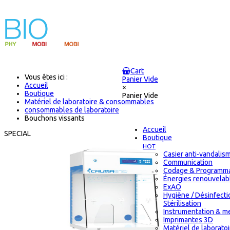
Cart
Vous êtes ici :
Panier Vide
Accueil
×
Boutique
Panier Vide
Matériel de laboratoire & consommables
consommables de laboratoire
Bouchons vissants
Accueil
SPECIAL
Boutique
HOT
Casier anti-vandalis
Communication
Codage & Programma
Énergies renouvelab
ExAO
Hygiène / Désinfecti
Stérilisation
Instrumentation & m
Imprimantes 3D
Matériel de laborato