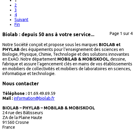
1
2
3
4
Suivant
Fin
Page 1 sur 4
Biolab : depuis 50 ans à votre service...
Notre Société conçoit et propose sous les marques
BIOLAB et
PHYLAB
des équipements pour l'enseignement des sciences en
Biologie, Physique, Chimie, Technologie et des solutions innovantes
en ExAO. Notre département
MOBILAB & MOBISKOOL
, dessine,
fabrique et assure l’agencement clés en mains de vos établissements
en mobiliers de collectivités et mobiliers de laboratoires en sciences,
informatique et technologie.
Nous contacter
Téléphone :
01.69.49.69.59
Mail :
information@biolab.fr
BIOLAB – PHYLAB – MOBILAB & MOBISKOOL
24 rue des Bâtisseurs
ZA de la Plaine Haute
91560 Crosne
France