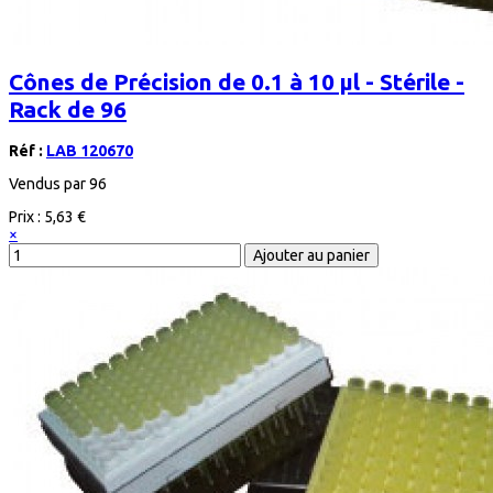
Cônes de Précision de 0.1 à 10 μl - Stérile -
Rack de 96
Réf :
LAB 120670
Vendus par 96
Prix :
5,63 €
×