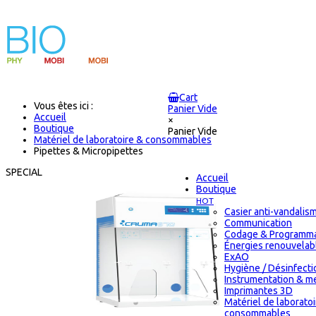
Cart
Vous êtes ici :
Panier Vide
Accueil
×
Boutique
Panier Vide
Matériel de laboratoire & consommables
Pipettes & Micropipettes
SPECIAL
Accueil
Boutique
HOT
Casier anti-vandalis
Communication
Codage & Programma
Énergies renouvelab
ExAO
Hygiène / Désinfectio
Instrumentation & m
Imprimantes 3D
Matériel de laborato
consommables