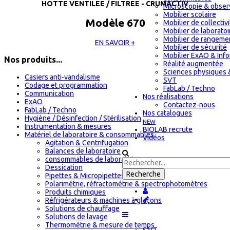
HOTTE VENTILEE / FILTREE - CRUMACTIV
Microscopie & obser
Mobilier scolaire
Modèle 670
Mobilier de collectiv
Mobilier de laboratoi
Mobilier de rangeme
EN SAVOIR +
Mobilier de sécurité
Mobilier ExAO & Inf
Nos produits...
Réalité augmentée
Sciences physiques 
Casiers anti-vandalisme
SVT
Codage et programmation
FabLab / Techno
Communication
Nos réalisations
ExAO
Contactez-nous
FabLab / Techno
Nos catalogues
Hygiène / Désinfection / Stérilisation
NEW
Instrumentation & mesures
BIOLAB recrute
Matériel de laboratoire & consommables
Vidéos
Agitation & Centrifugation
Balances de laboratoire
consommables de laboratoire
Dessication
Pipettes & Micropipettes
Polarimétrie, réfractométrie & spectrophotomètres
Produits chimiques
Réfrigérateurs & machines à glaçons
Solutions de chauffage
Solutions de lavage
Thermométrie & mesure de temps