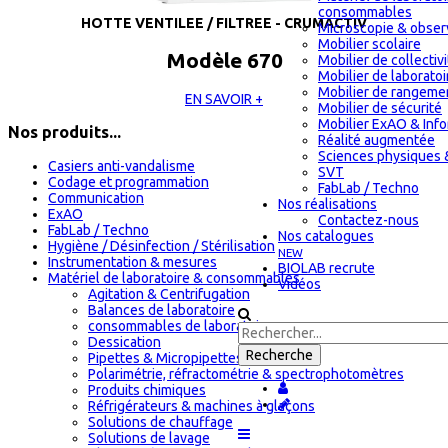
consommables
HOTTE VENTILEE / FILTREE - CRUMACTIV
Microscopie & obser
Mobilier scolaire
Modèle 670
Mobilier de collectiv
Mobilier de laboratoi
Mobilier de rangeme
EN SAVOIR +
Mobilier de sécurité
Mobilier ExAO & Inf
Nos produits...
Réalité augmentée
Sciences physiques 
Casiers anti-vandalisme
SVT
Codage et programmation
FabLab / Techno
Communication
Nos réalisations
ExAO
Contactez-nous
FabLab / Techno
Nos catalogues
Hygiène / Désinfection / Stérilisation
NEW
Instrumentation & mesures
BIOLAB recrute
Matériel de laboratoire & consommables
Vidéos
Agitation & Centrifugation
Balances de laboratoire
consommables de laboratoire
Dessication
Pipettes & Micropipettes
Polarimétrie, réfractométrie & spectrophotomètres
Produits chimiques
Réfrigérateurs & machines à glaçons
Solutions de chauffage
Solutions de lavage