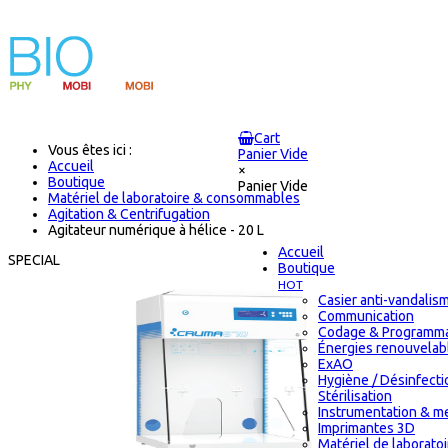
Cart
Vous êtes ici :
Panier Vide
Accueil
×
Boutique
Panier Vide
Matériel de laboratoire & consommables
Agitation & Centrifugation
Agitateur numérique à hélice - 20 L
Accueil
SPECIAL
Boutique
HOT
Casier anti-vandalis
Communication
Codage & Programma
Énergies renouvelab
ExAO
Hygiène / Désinfecti
Stérilisation
Instrumentation & m
Imprimantes 3D
Matériel de laborato